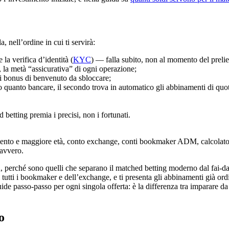
)
 nell’ordine in cui ti servirà:
e la verifica d’identità (
KYC
) — falla subito, non al momento del preli
, la metà “assicurativa” di ogni operazione;
ni bonus di benvenuto da sbloccare;
imo quanto bancare, il secondo trova in automatico gli abbinamenti di quo
d betting premia i precisi, non i fortunati.
davvero.
iù, perché sono quelli che separano il matched betting moderno dal fai-
 tutti i bookmaker e dell’exchange, e ti presenta gli abbinamenti già ord
de passo-passo per ogni singola offerta: è la differenza tra imparare da 
o