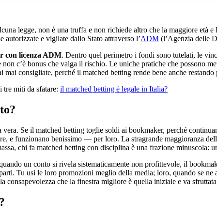
cuna legge, non è una truffa e non richiede altro che la maggiore età e 
autorizzate e vigilate dallo Stato attraverso l’
ADM
(l’Agenzia delle 
er con licenza ADM
. Dentro quel perimetro i fondi sono tutelati, le vi
e, e non c’è bonus che valga il rischio. Le uniche pratiche che possono met
rai mai consigliate, perché il matched betting rende bene anche restando 
 tre miti da sfatare:
il matched betting è legale in Italia?
to?
ta vera. Se il matched betting toglie soldi ai bookmaker, perché continua
tore, e funzionano benissimo — per loro. La stragrande maggioranza dell
massa, chi fa matched betting con disciplina è una frazione minuscola: u
 quando un conto si rivela sistematicamente non profittevole, il bookmak
ti. Tu usi le loro promozioni meglio della media; loro, quando se ne a
 la consapevolezza che la finestra migliore è quella iniziale e va sfrutta
?