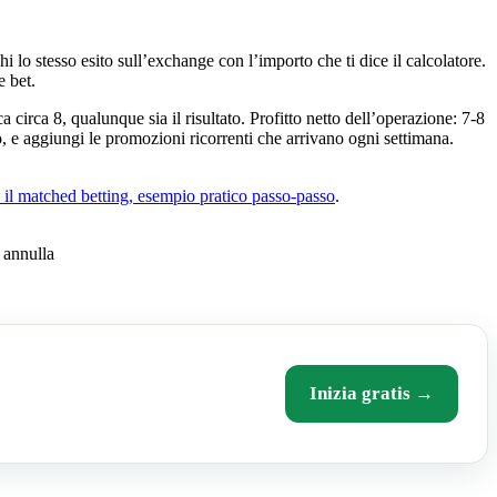
i lo stesso esito sull’exchange con l’importo che ti dice il calcolatore.
e bet.
 circa 8, qualunque sia il risultato. Profitto netto dell’operazione:
7-8
e aggiungi le promozioni ricorrenti che arrivano ogni settimana.
il matched betting, esempio pratico passo-passo
.
Inizia gratis →