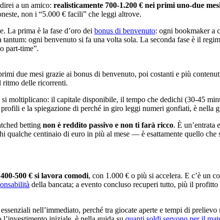
 direi a un amico:
realisticamente 700-1.200 € nei primi uno-due mes
neste, non i “5.000 € facili” che leggi altrove.
e. La prima è la fase d’oro dei
bonus di benvenuto
: ogni bookmaker a cu
a tantum: ogni benvenuto si fa una volta sola. La seconda fase è il regi
o part-time”.
 ritmo delle ricorrenti.
 moltiplicano: il capitale disponibile, il tempo che dedichi (30-45 minuti
profili e la spiegazione di perché in giro leggi numeri gonfiati, è nella 
matched betting
non è reddito passivo e non ti farà ricco
. È un’entrata 
 qualche centinaio di euro in più al mese — è esattamente quello che se
 400-500 € si lavora comodi
, con 1.000 € o più si accelera. E c’è un c
onsabilità
della bancata; a evento concluso recuperi tutto, più il profitto 
 essenziali nell’immediato, perché tra giocate aperte e tempi di preliev
 l’investimento iniziale, è nella guida su
quanti soldi servono per il mat