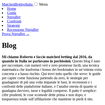
Matched
Betting
Italia
Menu
Home
Guida
NinjaBet
Confronti
Strategie
Recensione NinjaBet
Prova NinjaBet →
Blog
Mi chiamo Roberto e faccio matched betting dal 2016, da
quando in Italia ne parlavano in pochissimi.
Questo blog è nato
per raccontare, con numeri veri e zero promesse facili, una tecnica
matematica che trasforma i bonus dei bookmaker in un’entrata extra
concreta e a basso rischio. Qui trovi tutto quello che serve: le guide
per capire come funziona partendo da zero, le strategie per
guadagnare di più una volta imparate le basi, le recensioni e i
confronti delle piattaforme italiane, e l’analisi onesta di quanto si
guadagna davvero, tasse e legalità comprese. Il patto è semplice:
cifre prudenti, le cose scomode dette prima e non dopo, e
trasparenza totale sull’affiliazione che mantiene in piedi il sito.