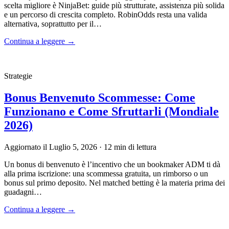
scelta migliore è NinjaBet: guide più strutturate, assistenza più solida
e un percorso di crescita completo. RobinOdds resta una valida
alternativa, soprattutto per il…
Continua a leggere →
Strategie
Bonus Benvenuto Scommesse: Come
Funzionano e Come Sfruttarli (Mondiale
2026)
Aggiornato il Luglio 5, 2026
· 12 min di lettura
Un bonus di benvenuto è l’incentivo che un bookmaker ADM ti dà
alla prima iscrizione: una scommessa gratuita, un rimborso o un
bonus sul primo deposito. Nel matched betting è la materia prima dei
guadagni…
Continua a leggere →