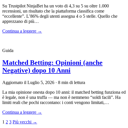
Su Trustpilot NinjaBet ha un voto di 4,3 su 5 su oltre 1.000
recensioni, un risultato che la piattaforma classifica come
“eccellente”. L’86% degli utenti assegna 4 o 5 stelle. Quello che
apprezzano di più…
Continua a leggere →
Guida
Matched Betting: Opinioni (anche
Negative) dopo 10 Anni
Aggiornato il Luglio 5, 2026
· 8 min di lettura
La mia opinione onesta dopo 10 anni: il matched betting funziona ed
è legale, non è una truffa — ma non è nemmeno “soldi facili”. Ha
limiti reali che pochi raccontano: i conti vengono limitati,…
Continua a leggere →
Paginazione
1
2
3
Più vecchi →