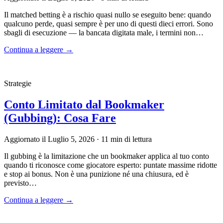
Il matched betting è a rischio quasi nullo se eseguito bene: quando
qualcuno perde, quasi sempre è per uno di questi dieci errori. Sono
sbagli di esecuzione — la bancata digitata male, i termini non…
Continua a leggere →
Strategie
Conto Limitato dal Bookmaker
(Gubbing): Cosa Fare
Aggiornato il Luglio 5, 2026
· 11 min di lettura
Il gubbing è la limitazione che un bookmaker applica al tuo conto
quando ti riconosce come giocatore esperto: puntate massime ridotte
e stop ai bonus. Non è una punizione né una chiusura, ed è
previsto…
Continua a leggere →