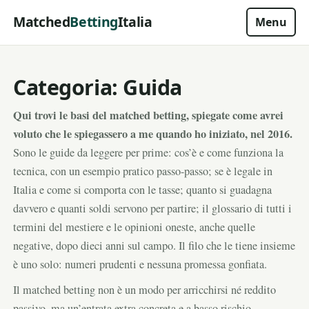
Matched
Betting
Italia
Menu
Categoria:
Guida
Qui trovi le basi del matched betting, spiegate come avrei
voluto che le spiegassero a me quando ho iniziato, nel 2016.
Sono le guide da leggere per prime: cos’è e come funziona la
tecnica, con un esempio pratico passo-passo; se è legale in
Italia e come si comporta con le tasse; quanto si guadagna
davvero e quanti soldi servono per partire; il glossario di tutti i
termini del mestiere e le opinioni oneste, anche quelle
negative, dopo dieci anni sul campo. Il filo che le tiene insieme
è uno solo: numeri prudenti e nessuna promessa gonfiata.
Il matched betting non è un modo per arricchirsi né reddito
passivo, ma un’entrata extra concreta e a basso rischio,