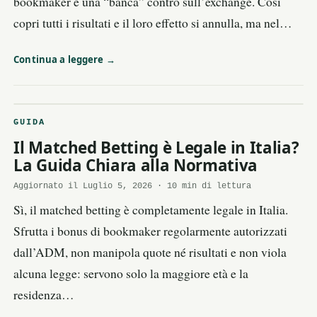
bookmaker e una “banca” contro sull’exchange. Così
copri tutti i risultati e il loro effetto si annulla, ma nel…
Continua a leggere →
GUIDA
Il Matched Betting è Legale in Italia?
La Guida Chiara alla Normativa
Aggiornato il Luglio 5, 2026
· 10 min di lettura
Sì, il matched betting è completamente legale in Italia.
Sfrutta i bonus di bookmaker regolarmente autorizzati
dall’ADM, non manipola quote né risultati e non viola
alcuna legge: servono solo la maggiore età e la
residenza…