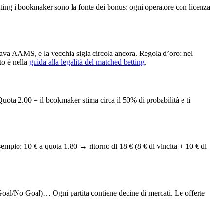
tting i bookmaker sono la fonte dei bonus: ogni operatore con licenza
amava AAMS, e la vecchia sigla circola ancora. Regola d’oro: nel
to è nella
guida alla legalità del matched betting
.
ota 2.00 = il bookmaker stima circa il 50% di probabilità e ti
 Esempio: 10 € a quota 1.80 → ritorno di
18 €
(8 € di vincita + 10 € di
(Goal/No Goal)… Ogni partita contiene decine di mercati. Le offerte