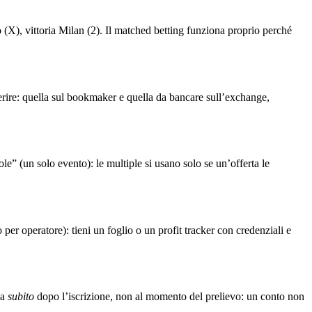
gio (X), vittoria Milan (2). Il matched betting funziona proprio perché
erire: quella sul bookmaker e quella da bancare sull’exchange,
le” (un solo evento): le multiple si usano solo se un’offerta le
per operatore): tieni un foglio o un profit tracker con credenziali e
la
subito
dopo l’iscrizione, non al momento del prelievo: un conto non