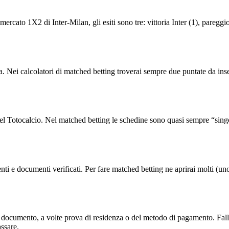
l mercato 1X2 di Inter-Milan, gli esiti sono tre: vittoria Inter (1), pareg
. Nei calcolatori di matched betting troverai sempre due puntate da ins
 del Totocalcio. Nel matched betting le schedine sono quasi sempre “singo
i e documenti verificati. Per fare matched betting ne aprirai molti (uno 
 documento, a volte prova di residenza o del metodo di pagamento. Fal
assare.