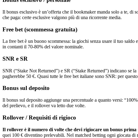
Il bonus esclusivo è un’offerta che il bookmaker manda solo a te, di sol
che paga: certe esclusive valgono più di una ricorrente media.
Free bet (scommessa gratuita)
La free bet è un buono scommessa: la giochi senza usare il tuo saldo e,
in contanti il 70-80% del valore nominale.
SNR e SR
SNR (“Stake Not Returned”) e SR (“Stake Returned”) indicano se la f
pagherebbe 50 €. Quasi tutte le free bet italiane sono SNR: per quest
Bonus sul deposito
Il bonus sul deposito aggiunge una percentuale a quanto versi: “100%
del prelievo, e il rollover va letto due volte.
Rollover / Requisiti di rigioco
Il rollover è il numero di volte che devi rigiocare un bonus prima 
quei 100 € diventino prelevabili. Nel matched betting ogni giocata di r