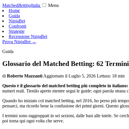
Matched
Betting
Italia
Menu
Home
Guida
NinjaBet
Confronti
Strategie
Recensione NinjaBet
Prova NinjaBet →
Guida
Glossario del Matched Betting: 62 Termini
di
Roberto Mazzanti
Aggiornato il
Luglio 5, 2026
Lettura: 18 min
Questo è il glossario del matched betting più completo in italiano
numeri reali. Tienilo aperto mentre segui le guide: ogni parola strana c
Quando ho iniziato col matched betting, nel 2016, ho perso più tempo a
pensarci, ma ricordo bene la confusione dei primi giorni. Questo glossa
I termini sono raggruppati in sei sezioni, dalle basi alle tutele. Se cerc
poi torna qui ogni volta che serve.