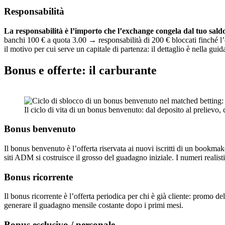
Responsabilità
La responsabilità è l’importo che l’exchange congela dal tuo sal
banchi 100 € a quota 3.00 → responsabilità di
200 €
bloccati finché l
il motivo per cui serve un capitale di partenza: il dettaglio è nella gui
Bonus e offerte: il carburante
Il ciclo di vita di un bonus benvenuto: dal deposito al prelievo
Bonus benvenuto
Il bonus benvenuto è l’offerta riservata ai nuovi iscritti di un bookmak
siti ADM si costruisce il grosso del guadagno iniziale. I numeri realistic
Bonus ricorrente
Il bonus ricorrente è l’offerta periodica per chi è già cliente: promo 
generare il guadagno mensile costante dopo i primi mesi.
Bonus esclusivo / personale