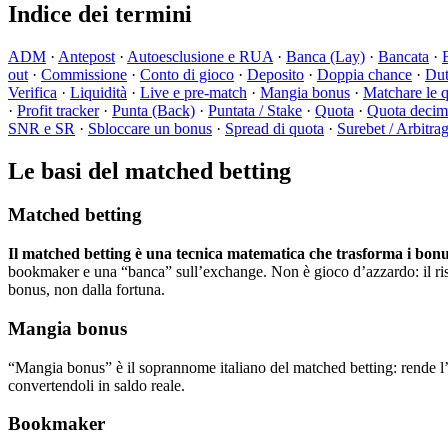
Indice dei termini
ADM
·
Antepost
·
Autoesclusione e RUA
·
Banca (Lay)
·
Bancata
·
out
·
Commissione
·
Conto di gioco
·
Deposito
·
Doppia chance
·
Dut
Verifica
·
Liquidità
·
Live e pre-match
·
Mangia bonus
·
Matchare le 
·
Profit tracker
·
Punta (Back)
·
Puntata / Stake
·
Quota
·
Quota decim
SNR e SR
·
Sbloccare un bonus
·
Spread di quota
·
Surebet / Arbitra
Le basi del matched betting
Matched betting
Il matched betting è una tecnica matematica che trasforma i bon
bookmaker e una “banca” sull’exchange. Non è gioco d’azzardo: il risu
bonus, non dalla fortuna.
Mangia bonus
“Mangia bonus” è il soprannome italiano del matched betting: rende l’
convertendoli in saldo reale.
Bookmaker