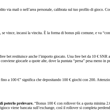
ito via mail o nell’area personale, calibrata sul tuo profilo di gioco. C
 se vince, incassi la vincita. È la forma di bonus più comune, e va “con
ree bet restituisce anche l’importo giocato. Una free bet da 10 € SNR 
o conviene giocarle a quote alte, dove la puntata “persa” pesa meno in p
 fino a 100 €” significa che depositando 100 € giochi con 200. Attenz
di poterlo prelevare.
“Bonus 100 € con rollover 6x a quota minima 2.
igioco viene bancata sull’exchange, così il rollover si completa perdendo 