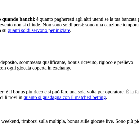
do quando banchi
: è quanto pagheresti agli altri utenti se la tua bancat
’evento non si chiude. Non sono soldi persi: sono una cauzione temporane
da su
quanti soldi servono per iniziare
.
, con ogni giocata coperta in exchange.
er: è il bonus più ricco e si può fare una sola volta per operatore. È la
i li trovi in
quanto si guadagna con il matched betting
.
del weekend, rimborsi sulla multipla, bonus sulle giocate live. Sono più 