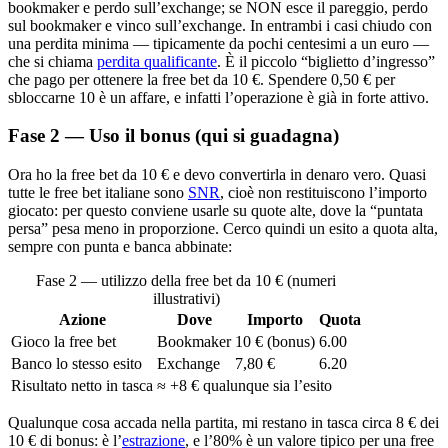
bookmaker e perdo sull’exchange; se NON esce il pareggio, perdo
sul bookmaker e vinco sull’exchange. In entrambi i casi chiudo con
una perdita minima — tipicamente da pochi centesimi a un euro —
che si chiama
perdita qualificante
. È il piccolo “biglietto d’ingresso”
che pago per ottenere la free bet da 10 €. Spendere 0,50 € per
sbloccarne 10 è un affare, e infatti l’operazione è già in forte attivo.
Fase 2 — Uso il bonus (qui si guadagna)
Ora ho la free bet da 10 € e devo convertirla in denaro vero. Quasi
tutte le free bet italiane sono
SNR
, cioè non restituiscono l’importo
giocato: per questo conviene usarle su quote alte, dove la “puntata
persa” pesa meno in proporzione. Cerco quindi un esito a quota alta,
sempre con punta e banca abbinate:
Fase 2 — utilizzo della free bet da 10 € (numeri
illustrativi)
Azione
Dove
Importo
Quota
Gioco la free bet
Bookmaker
10 € (bonus)
6.00
Banco lo stesso esito
Exchange
7,80 €
6.20
Risultato netto in tasca
≈ +8 €
qualunque sia l’esito
Qualunque cosa accada nella partita, mi restano in tasca circa
8 €
dei
10 € di bonus: è l’
estrazione
, e l’80% è un valore tipico per una free