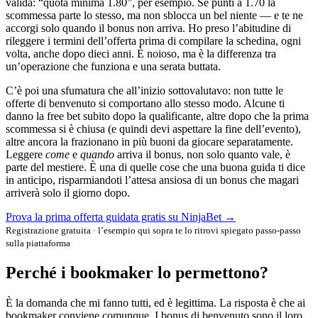
valida: “quota minima 1.80”, per esempio. Se punti a 1.70 la
scommessa parte lo stesso, ma non sblocca un bel niente — e te ne
accorgi solo quando il bonus non arriva. Ho preso l’abitudine di
rileggere i termini dell’offerta prima di compilare la schedina, ogni
volta, anche dopo dieci anni. È noioso, ma è la differenza tra
un’operazione che funziona e una serata buttata.
C’è poi una sfumatura che all’inizio sottovalutavo: non tutte le
offerte di benvenuto si comportano allo stesso modo. Alcune ti
danno la free bet subito dopo la qualificante, altre dopo che la prima
scommessa si è chiusa (e quindi devi aspettare la fine dell’evento),
altre ancora la frazionano in più buoni da giocare separatamente.
Leggere
come
e
quando
arriva il bonus, non solo quanto vale, è
parte del mestiere. È una di quelle cose che una buona guida ti dice
in anticipo, risparmiandoti l’attesa ansiosa di un bonus che magari
arriverà solo il giorno dopo.
Prova la prima offerta guidata gratis su NinjaBet →
Registrazione gratuita · l’esempio qui sopra te lo ritrovi spiegato passo-passo
sulla piattaforma
Perché i bookmaker lo permettono?
È la domanda che mi fanno tutti, ed è legittima. La risposta è che ai
bookmaker conviene comunque. I bonus di benvenuto sono il loro